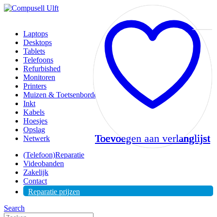
Laptops
Desktops
Tablets
Telefoons
Refurbished
Monitoren
Printers
Muizen & Toetsenborden
Inkt
Kabels
Hoesjes
Opslag
Toevoegen aan verlanglijst
Toevoegen aan verlanglijst
Toevoegen aan verlanglijst
Toevoegen aan verlanglijst
Toevoegen aan verlanglijst
Toevoegen aan verlanglijst
Toevoegen aan verlanglijst
Netwerk
(Telefoon)Reparatie
Videobanden
Zakelijk
Contact
Reparatie prijzen
Search